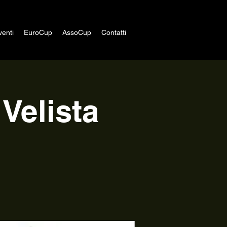
venti
EuroCup
AssoCup
Contatti
Velista