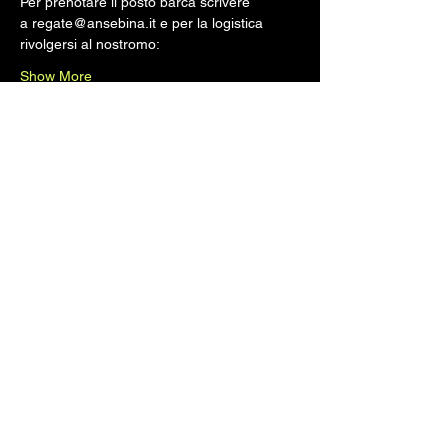
Per prenotare il posto barca scrivere 
a regate@ansebina.it e per la logistica 
rivolgersi al nostromo:
Show More
Share this event
Classeitalianaasso99@gmail.com
©2025 by Asso99
Privacy