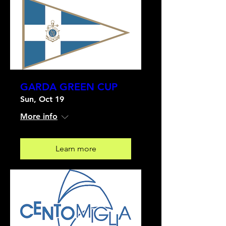
GARDA GREEN CUP
Sun, Oct 19
More info
Learn more