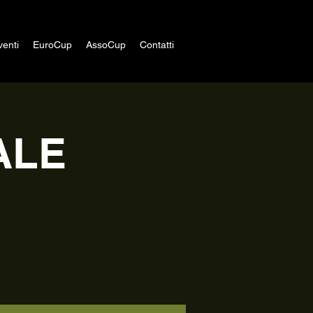
venti
EuroCup
AssoCup
Contatti
ALE