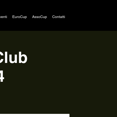
venti
EuroCup
AssoCup
Contatti
Club
4