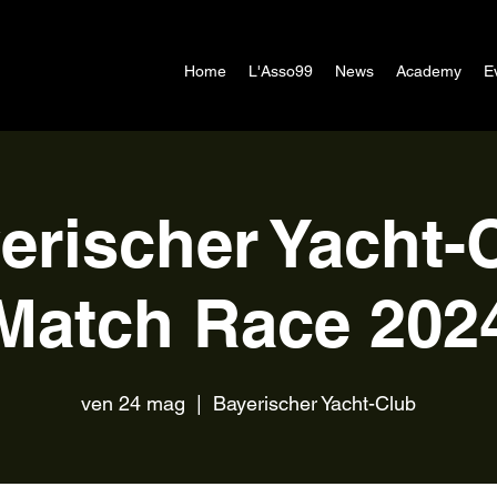
Home
L'Asso99
News
Academy
E
erischer Yacht-
Match Race 202
ven 24 mag
  |  
Bayerischer Yacht-Club